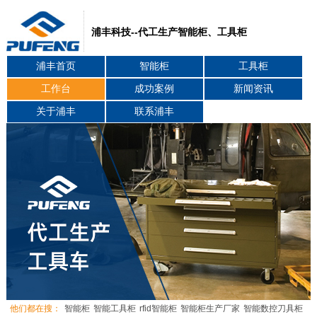
浦丰科技--代工生产智能柜、工具柜
浦丰首页
智能柜
工具柜
工作台
成功案例
新闻资讯
关于浦丰
联系浦丰
他们都在搜：
智能柜
智能工具柜
rfid智能柜
智能柜生产厂家
智能数控刀具柜