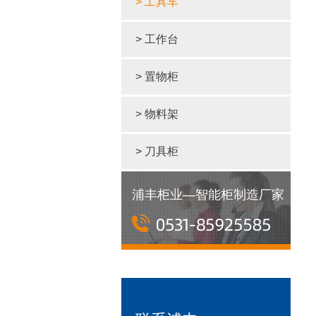
> 工具车
> 工作台
> 置物柜
> 物料架
> 刀具柜
浦丰柜业—智能柜制造厂家