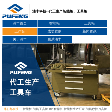
浦丰科技--代工生产智能柜、工具柜
浦丰首页
智能柜
工具柜
工作台
成功案例
新闻资讯
关于浦丰
联系浦丰
他们都在搜：
智能柜
智能工具柜
rfid智能柜
智能柜生产厂家
智能数控刀具柜