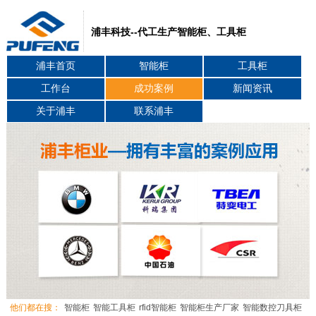
浦丰科技--代工生产智能柜、工具柜
浦丰首页
智能柜
工具柜
工作台
成功案例
新闻资讯
关于浦丰
联系浦丰
他们都在搜：
智能柜
智能工具柜
rfid智能柜
智能柜生产厂家
智能数控刀具柜