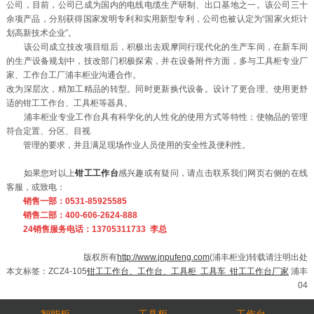
公司，目前，公司已成为国内的电线电缆生产研制、出口基地之一。该公司三十
余项产品，分别获得国家发明专利和实用新型专利，公司也被认定为“国家火炬计
划高新技术企业”。
该公司成立技改项目组后，积极出去观摩同行现代化的生产车间，在新车间
的生产设备规划中，技改部门积极探索，并在设备附件方面，多与工具柜专业厂
家、工作台工厂浦丰柜业沟通合作。
改为深层次，精加工精品的转型。同时更新换代设备。设计了更合理、使用更舒
适的钳工工作台、工具柜等器具。
浦丰柜业专业工作台具有科学化的人性化的使用方式等特性；使物品的管理
符合定置、分区、目视
管理的要求，并且满足现场作业人员使用的安全性及便利性。
如果您对以上
钳工工作台
感兴趣或有疑问，请点击联系我们网页右侧的在线
客服，或致电：
销售一部：0531-85925585
销售二部：400-606-2624-888
24销售服务电话：13705311733 李总
版权所有
http://www.jnpufeng.com
(浦丰柜业)转载请注明出处
本文标签：ZCZ4-105
钳工工作台、工作台、工具柜 工具车 钳工工作台厂家
浦丰
04