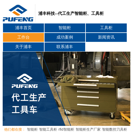
浦丰科技--代工生产智能柜、工具柜
浦丰首页
智能柜
工具柜
工作台
成功案例
新闻资讯
关于浦丰
联系浦丰
他们都在搜：
智能柜
智能工具柜
rfid智能柜
智能柜生产厂家
智能数控刀具柜