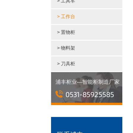
> 工具车
> 工作台
> 置物柜
> 物料架
> 刀具柜
浦丰柜业—智能柜制造厂家