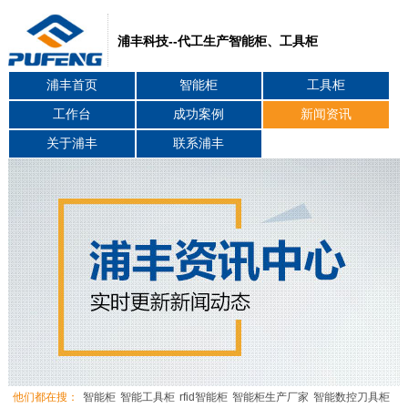
浦丰科技--代工生产智能柜、工具柜
浦丰首页
智能柜
工具柜
工作台
成功案例
新闻资讯
关于浦丰
联系浦丰
他们都在搜：
智能柜
智能工具柜
rfid智能柜
智能柜生产厂家
智能数控刀具柜