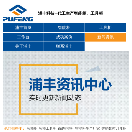
浦丰科技--代工生产智能柜、工具柜
浦丰首页
智能柜
工具柜
工作台
成功案例
新闻资讯
关于浦丰
联系浦丰
他们都在搜：
智能柜
智能工具柜
rfid智能柜
智能柜生产厂家
智能数控刀具柜