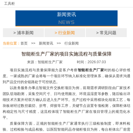
工具柜
新闻资讯
> 浦丰新闻
> 行业新闻
> 常见问题
当前位置：
首页
>>
新闻资讯
>>
行业新闻
智能柜生产厂家的项目实施流程与质量保障
来源：智能柜生产厂家 时间：2026.07.03
项目实施流程与质量保障能力是客户考察
智能柜生产厂家
时的核心评价维
度。一家成熟的厂家会将每一个项目环节纳入标准化管理体系，确保从需求沟通
到产品交付的全链路处于可控状态。
以政务服务办事点智能文件交换柜项目为例，前期需求调研阶段由厂家技术
团队驻场勘测，采集空间尺寸、日均使用频次、环境温湿度等参数，随后输出详
细技术方案并经双方确认后进入生产环节。生产过程中采用模块化组装工艺，每
块板材经过数控裁切、折弯、焊接等工序，关键节点设置专项检测，保障柜体结
构稳定性与尺寸精度，这流程体现了智能柜生产厂家在项目管理上的规范化水
平。
质量保障方面，正规的智能柜生产厂家通常执行三级检验制度，即来料检
验、过程检验与成品检验。以医院智能药品存储柜项目为例，每台柜体出厂前需