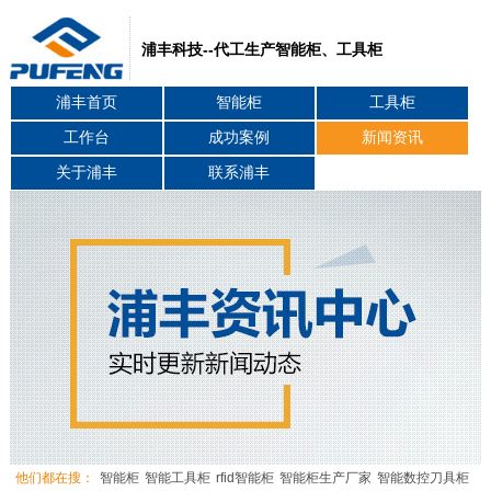
浦丰科技--代工生产智能柜、工具柜
浦丰首页
智能柜
工具柜
工作台
成功案例
新闻资讯
关于浦丰
联系浦丰
他们都在搜：
智能柜
智能工具柜
rfid智能柜
智能柜生产厂家
智能数控刀具柜