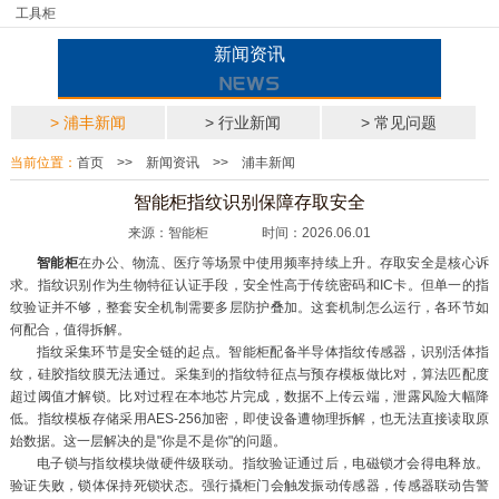
工具柜
新闻资讯
> 浦丰新闻
> 行业新闻
> 常见问题
当前位置：
首页
>>
新闻资讯
>>
浦丰新闻
智能柜指纹识别保障存取安全
来源：智能柜 时间：2026.06.01
智能柜
在办公、物流、医疗等场景中使用频率持续上升。存取安全是核心诉
求。指纹识别作为生物特征认证手段，安全性高于传统密码和IC卡。但单一的指
纹验证并不够，整套安全机制需要多层防护叠加。这套机制怎么运行，各环节如
何配合，值得拆解。
指纹采集环节是安全链的起点。智能柜配备半导体指纹传感器，识别活体指
纹，硅胶指纹膜无法通过。采集到的指纹特征点与预存模板做比对，算法匹配度
超过阈值才解锁。比对过程在本地芯片完成，数据不上传云端，泄露风险大幅降
低。指纹模板存储采用AES-256加密，即使设备遭物理拆解，也无法直接读取原
始数据。这一层解决的是"你是不是你"的问题。
电子锁与指纹模块做硬件级联动。指纹验证通过后，电磁锁才会得电释放。
验证失败，锁体保持死锁状态。强行撬柜门会触发振动传感器，传感器联动告警