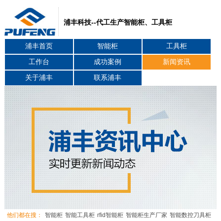
浦丰科技--代工生产智能柜、工具柜
浦丰首页
智能柜
工具柜
工作台
成功案例
新闻资讯
关于浦丰
联系浦丰
他们都在搜：
智能柜
智能工具柜
rfid智能柜
智能柜生产厂家
智能数控刀具柜