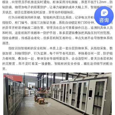
模块，向管理员手机推送实时通知。柜体采用冷轧钢板，厚度不低于1.2mm，防
钻防撬。物理加电子的双重防护，让暴力破解的成本大幅上升。智能柜的柜门开
关状态、锁舌位置都有实时反馈，异常动作秒级响应。
行为分析模块同样关键。智能柜内置日志系统，记录每次开柜操作的时间、
指纹ID、柜门编号。连续三次验证失败，系统自动锁定柜门30分钟。非工作时间
的异常开柜请求触发二级告警。管理员在后台可查看操作日志，追溯到具体人员
和时间。这套机制不依赖单一防护手段，靠多层逻辑叠加把风险压到可控范围。
指纹会磨损，传感器会老化，但多层机制互相补位，单点失效不会导致整体系统
崩溃。
指纹识别智能柜的安全机制，本质上是一套分层防御体系。从指纹采集、数
据加密，到物理防护、行为监测，每个环节各司其职。单独看任何一层，防护能
力都有限。叠加在一起，整体安全等级明显提升。企业选型时，要关注各层机制
的完整度，而不是盯着某一项参数。智能柜的安全价值，藏在这些细节的配合
里。