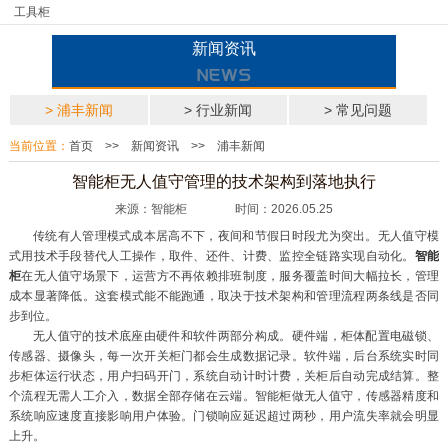
工具柜
新闻资讯
> 浦丰新闻
> 行业新闻
> 常见问题
当前位置：
首页
>>
新闻资讯
>>
浦丰新闻
智能柜无人值守管理的技术架构到落地执行
来源：智能柜 时间：2026.05.25
传统有人管理模式成本居高不下，夜间和节假日时段尤为突出。无人值守模
式用技术手段替代人工操作，取件、还件、计费、监控全链路实现自动化。
智能
柜
在无人值守场景下，运营方不再依赖排班制度，服务覆盖时间大幅拉长，管理
成本显著降低。这套模式能不能跑通，取决于技术架构和管理流程两条线是否同
步到位。
无人值守的技术底座由硬件和软件两部分构成。硬件端，柜体配置电磁锁、
传感器、摄像头，每一次开关柜门都会生成数据记录。软件端，后台系统实时同
步柜体运行状态，用户扫码开门，系统自动计时计费，关柜后自动完成结算。整
个流程无需人工介入，数据全部存储在云端。智能柜做无人值守，传感器精度和
系统响应速度直接影响用户体验。门锁响应延迟超过两秒，用户流失率就会明显
上升。