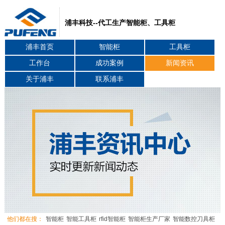
浦丰科技--代工生产智能柜、工具柜
浦丰首页
智能柜
工具柜
工作台
成功案例
新闻资讯
关于浦丰
联系浦丰
他们都在搜：
智能柜
智能工具柜
rfid智能柜
智能柜生产厂家
智能数控刀具柜