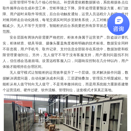
运营管理环节有几个核心控制点。补货调度依赖数据驱动，系统根据各点位
取件频率自动生成补货工单，空柜率随之下降。异常处理需要预设方案，柜门故
障、用户超时未取件等情况，后台自动触发通知，运营人员远程介入处理。支付
对账同样走自动化路线，每笔交易实时同步至财务系统，人工对账的差错风险大
幅减少。无人不等于无管理，智能柜的后台系统要把所有异常状态纳入实时监控
范围。
安全层面有两块内容需要严格把控。柜体本身属于运营资产，防盗设计要扎
实，柜体材质、锁具等级、摄像头覆盖角度都有明确的技术标准。数据安全同样
不容忽视，用户手机号、取件记录、支付信息全部留存在系统中，数据加密和权
限管理要做到位。另外，无人值守不等于没有客服支持，用户遇到问题找不到
人，信任感会迅速崩塌。设置远程客服入口，问题响应控制在几分钟以内，用户
体验才能维持在合理区间。
无人值守模式让智能柜的运营效率提升了一个层级。技术解决操作问题，数
据解决调度问题，自动化解决成本问题，三层逻辑叠加，管理压力明显减轻。智
能柜从有人值守转向无人值守，不是简单撤掉岗位，而是用系统能力重新搭建整
个运营流程。硬件过硬、软件流畅、管理到位，这套模式才算真正落地。