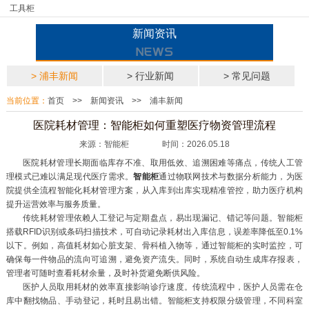
工具柜
新闻资讯
> 浦丰新闻
> 行业新闻
> 常见问题
当前位置：
首页
>>
新闻资讯
>>
浦丰新闻
医院耗材管理：智能柜如何重塑医疗物资管理流程
来源：智能柜 时间：2026.05.18
医院耗材管理长期面临库存不准、取用低效、追溯困难等痛点，传统人工管
理模式已难以满足现代医疗需求。
智能柜
通过物联网技术与数据分析能力，为医
院提供全流程智能化耗材管理方案，从入库到出库实现精准管控，助力医疗机构
提升运营效率与服务质量。
传统耗材管理依赖人工登记与定期盘点，易出现漏记、错记等问题。智能柜
搭载RFID识别或条码扫描技术，可自动记录耗材出入库信息，误差率降低至0.1%
以下。例如，高值耗材如心脏支架、骨科植入物等，通过智能柜的实时监控，可
确保每一件物品的流向可追溯，避免资产流失。同时，系统自动生成库存报表，
管理者可随时查看耗材余量，及时补货避免断供风险。
医护人员取用耗材的效率直接影响诊疗速度。传统流程中，医护人员需在仓
库中翻找物品、手动登记，耗时且易出错。智能柜支持权限分级管理，不同科室