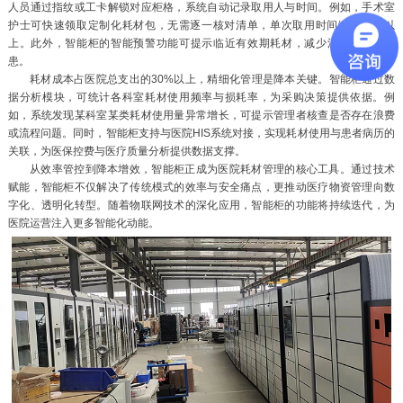
人员通过指纹或工卡解锁对应柜格，系统自动记录取用人与时间。例如，手术室
护士可快速领取定制化耗材包，无需逐一核对清单，单次取用时间缩短60%以
上。此外，智能柜的智能预警功能可提示临近有效期耗材，减少浪费与安全隐
患。
耗材成本占医院总支出的30%以上，精细化管理是降本关键。智能柜通过数
据分析模块，可统计各科室耗材使用频率与损耗率，为采购决策提供依据。例
如，系统发现某科室某类耗材使用量异常增长，可提示管理者核查是否存在浪费
或流程问题。同时，智能柜支持与医院HIS系统对接，实现耗材使用与患者病历的
关联，为医保控费与医疗质量分析提供数据支撑。
从效率管控到降本增效，智能柜正成为医院耗材管理的核心工具。通过技术
赋能，智能柜不仅解决了传统模式的效率与安全痛点，更推动医疗物资管理向数
字化、透明化转型。随着物联网技术的深化应用，智能柜的功能将持续迭代，为
医院运营注入更多智能化动能。