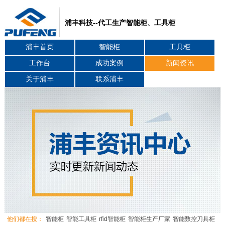
浦丰科技--代工生产智能柜、工具柜
浦丰首页
智能柜
工具柜
工作台
成功案例
新闻资讯
关于浦丰
联系浦丰
他们都在搜：
智能柜
智能工具柜
rfid智能柜
智能柜生产厂家
智能数控刀具柜