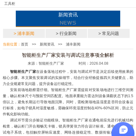
工具柜
新闻资讯
> 浦丰新闻
> 行业新闻
> 常见问题
当前位置：
首页
>>
新闻资讯
>>
浦丰新闻
智能柜生产厂家安装与调试注意事项全解析
来源：智能柜生产厂家 时间：2026.04.08
智能柜生产厂家
在设备落地过程中，安装与调试环节是决定后续使用效果的
核心步骤。本文聚焦安装调试的实操细节，结合行业经验提炼四大关键要点，助
力企业规避常见问题，提升设备运行稳定性。
安装前场地勘察需仔细。智能柜生产厂家需提前对安装场地进行三维空间测
量，确认柜体尺寸与预留空间匹配度。地面承重能力需达到设备满载状态下的1.5
倍以上，避免长期运行导致地面沉降。同时，需检测场地温湿度是否符合设备运
行标准，如电子锁具对湿度敏感，需确保环境湿度控制在40%-60%区间，防止元
件氧化影响功能。
调试环节需分步验证功能模块。智能柜生产厂家在通电前应先进行机械结构
检查，确认柜门开合顺畅无卡顿，锁具弹簧张力符合设计标准。通电后需逐项测
试电子系统，包括触控屏响应速度、网络连接稳定性、数据传输准确性等。例