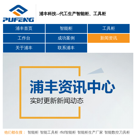
浦丰科技--代工生产智能柜、工具柜
浦丰首页
智能柜
工具柜
工作台
成功案例
新闻资讯
关于浦丰
联系浦丰
他们都在搜：
智能柜
智能工具柜
rfid智能柜
智能柜生产厂家
智能数控刀具柜