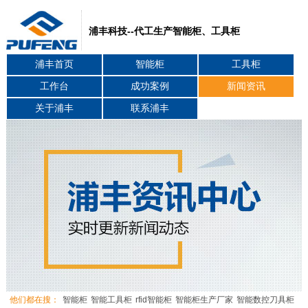
浦丰科技--代工生产智能柜、工具柜
浦丰首页
智能柜
工具柜
工作台
成功案例
新闻资讯
关于浦丰
联系浦丰
他们都在搜：
智能柜
智能工具柜
rfid智能柜
智能柜生产厂家
智能数控刀具柜