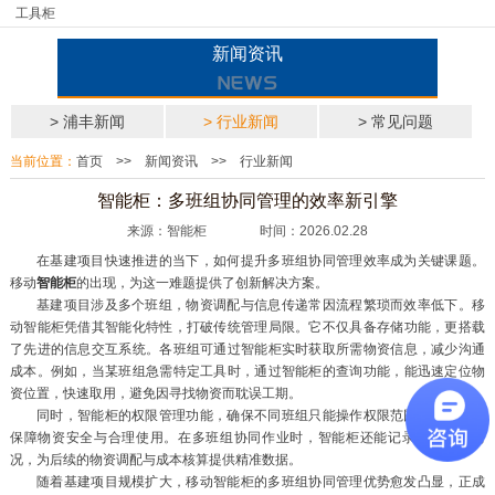
工具柜
新闻资讯
> 浦丰新闻
> 行业新闻
> 常见问题
当前位置：
首页
>>
新闻资讯
>>
行业新闻
智能柜：多班组协同管理的效率新引擎
来源：智能柜 时间：2026.02.28
在基建项目快速推进的当下，如何提升多班组协同管理效率成为关键课题。
移动
智能柜
的出现，为这一难题提供了创新解决方案。
基建项目涉及多个班组，物资调配与信息传递常因流程繁琐而效率低下。移
动智能柜凭借其智能化特性，打破传统管理局限。它不仅具备存储功能，更搭载
了先进的信息交互系统。各班组可通过智能柜实时获取所需物资信息，减少沟通
成本。例如，当某班组急需特定工具时，通过智能柜的查询功能，能迅速定位物
资位置，快速取用，避免因寻找物资而耽误工期。
同时，智能柜的权限管理功能，确保不同班组只能操作权限范围内的物资，
保障物资安全与合理使用。在多班组协同作业时，智能柜还能记录物资使用情
况，为后续的物资调配与成本核算提供精准数据。
随着基建项目规模扩大，移动智能柜的多班组协同管理优势愈发凸显，正成