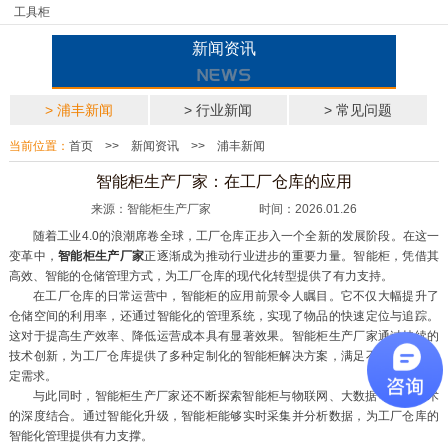
工具柜
新闻资讯
> 浦丰新闻
> 行业新闻
> 常见问题
当前位置：
首页
>>
新闻资讯
>>
浦丰新闻
智能柜生产厂家：在工厂仓库的应用
来源：智能柜生产厂家 时间：2026.01.26
随着工业4.0的浪潮席卷全球，工厂仓库正步入一个全新的发展阶段。在这一
变革中，
智能柜生产厂家
正逐渐成为推动行业进步的重要力量。智能柜，凭借其
高效、智能的仓储管理方式，为工厂仓库的现代化转型提供了有力支持。
在工厂仓库的日常运营中，智能柜的应用前景令人瞩目。它不仅大幅提升了
仓储空间的利用率，还通过智能化的管理系统，实现了物品的快速定位与追踪。
这对于提高生产效率、降低运营成本具有显著效果。智能柜生产厂家通过持续的
技术创新，为工厂仓库提供了多种定制化的智能柜解决方案，满足不同行业的特
定需求。
与此同时，智能柜生产厂家还不断探索智能柜与物联网、大数据等前沿技术
的深度结合。通过智能化升级，智能柜能够实时采集并分析数据，为工厂仓库的
智能化管理提供有力支撑。