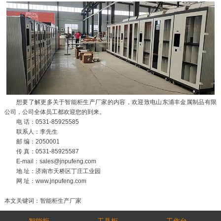
想要了解更多关于智能柜生产厂家的内容，欢迎致电山东浦丰金属制品有限
公司，公司全体员工都欢迎您的到来。
电 话：0531-85925585
联系人：李先生
邮 编：2050001
传 真：0531-85925587
E-mail：sales@jnpufeng.com
地 址：济南市天桥区丁庄工业园
网 址：www.jnpufeng.com
本文关键词：智能柜生产厂家