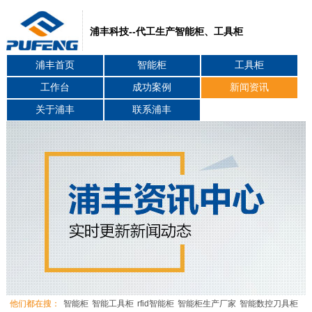
浦丰科技--代工生产智能柜、工具柜
浦丰首页
智能柜
工具柜
工作台
成功案例
新闻资讯
关于浦丰
联系浦丰
他们都在搜：
智能柜
智能工具柜
rfid智能柜
智能柜生产厂家
智能数控刀具柜