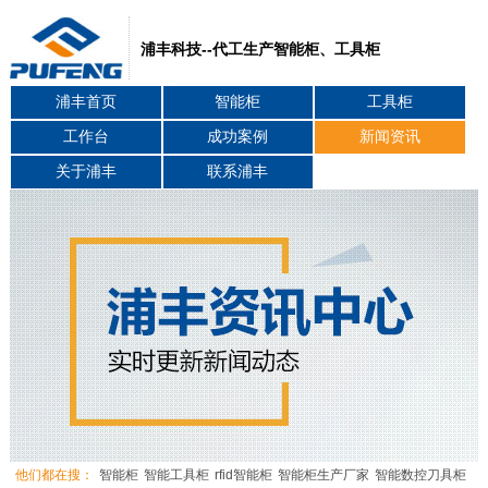
浦丰科技--代工生产智能柜、工具柜
浦丰首页
智能柜
工具柜
工作台
成功案例
新闻资讯
关于浦丰
联系浦丰
他们都在搜：
智能柜
智能工具柜
rfid智能柜
智能柜生产厂家
智能数控刀具柜