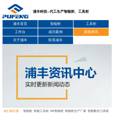
浦丰科技--代工生产智能柜、工具柜
浦丰首页
智能柜
工具柜
工作台
成功案例
新闻资讯
关于浦丰
联系浦丰
他们都在搜：
智能柜
智能工具柜
rfid智能柜
智能柜生产厂家
智能数控刀具柜