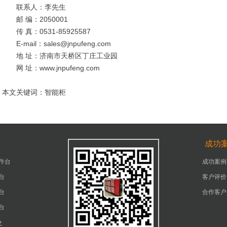
联系人：李先生
邮 编：2050001
传 真：0531-85925587
E-mail：sales@jnpufeng.com
地 址：济南市天桥区丁庄工业园
网 址：www.jnpufeng.com
本文关键词：智能柜
台
成功
作台
成功案例
台
客户评价
台
合作客户
台
+