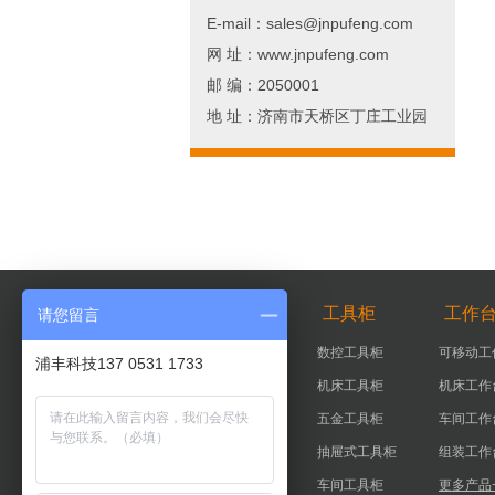
E-mail：sales@jnpufeng.com
网 址：www.jnpufeng.com
邮 编：2050001
地 址：济南市天桥区丁庄工业园
智能柜
工具柜
工作
请您留言
智能器具柜
数控工具柜
可移动工
浦丰科技137 0531 1733
智能工具柜
机床工具柜
机床工作
实验室智能柜
五金工具柜
车间工作
智能钥匙柜
抽屉式工具柜
组装工作
更多产品+
车间工具柜
更多产品