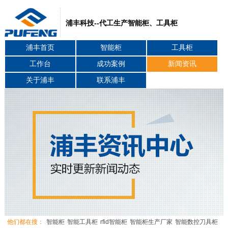
浦丰科技--代工生产智能柜、工具柜
浦丰首页
智能柜
工具柜
工作台
成功案例
新闻资讯
关于浦丰
联系浦丰
他们都在搜：
智能柜
智能工具柜
rfid智能柜
智能柜生产厂家
智能数控刀具柜