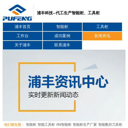
浦丰科技--代工生产智能柜、工具柜
浦丰首页
智能柜
工具柜
工作台
成功案例
新闻资讯
关于浦丰
联系浦丰
他们都在搜：
智能柜
智能工具柜
rfid智能柜
智能柜生产厂家
智能数控刀具柜