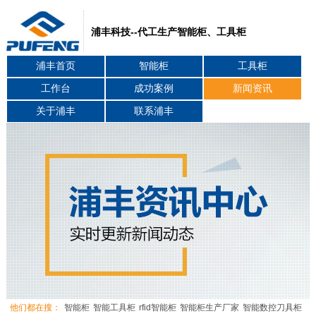
浦丰科技--代工生产智能柜、工具柜
浦丰首页
智能柜
工具柜
工作台
成功案例
新闻资讯
关于浦丰
联系浦丰
他们都在搜：
智能柜
智能工具柜
rfid智能柜
智能柜生产厂家
智能数控刀具柜