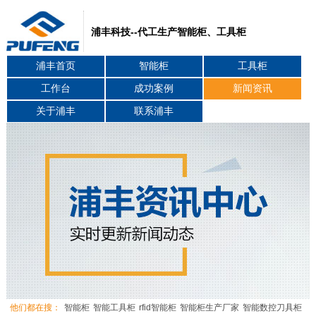
浦丰科技--代工生产智能柜、工具柜
浦丰首页
智能柜
工具柜
工作台
成功案例
新闻资讯
关于浦丰
联系浦丰
他们都在搜：
智能柜
智能工具柜
rfid智能柜
智能柜生产厂家
智能数控刀具柜