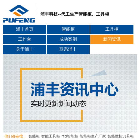
浦丰科技--代工生产智能柜、工具柜
浦丰首页
智能柜
工具柜
工作台
成功案例
新闻资讯
关于浦丰
联系浦丰
他们都在搜：
智能柜
智能工具柜
rfid智能柜
智能柜生产厂家
智能数控刀具柜