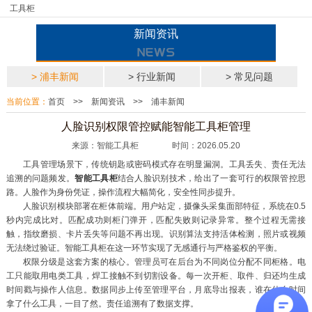
工具柜
新闻资讯
> 浦丰新闻
> 行业新闻
> 常见问题
当前位置：
首页
>>
新闻资讯
>>
浦丰新闻
人脸识别权限管控赋能智能工具柜管理
来源：智能工具柜 时间：2026.05.20
工具管理场景下，传统钥匙或密码模式存在明显漏洞。工具丢失、责任无法
追溯的问题频发。
智能工具柜
结合人脸识别技术，给出了一套可行的权限管控思
路。人脸作为身份凭证，操作流程大幅简化，安全性同步提升。
人脸识别模块部署在柜体前端。用户站定，摄像头采集面部特征，系统在0.5
秒内完成比对。匹配成功则柜门弹开，匹配失败则记录异常。整个过程无需接
触，指纹磨损、卡片丢失等问题不再出现。识别算法支持活体检测，照片或视频
无法绕过验证。智能工具柜在这一环节实现了无感通行与严格鉴权的平衡。
权限分级是这套方案的核心。管理员可在后台为不同岗位分配不同柜格。电
工只能取用电类工具，焊工接触不到切割设备。每一次开柜、取件、归还均生成
时间戳与操作人信息。数据同步上传至管理平台，月底导出报表，谁在什么时间
拿了什么工具，一目了然。责任追溯有了数据支撑。