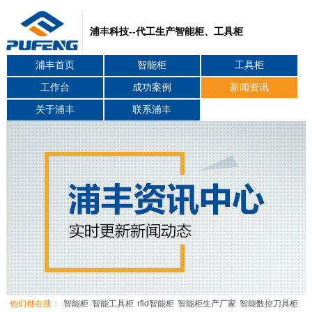
浦丰科技--代工生产智能柜、工具柜
浦丰首页
智能柜
工具柜
工作台
成功案例
新闻资讯
关于浦丰
联系浦丰
他们都在搜：
智能柜
智能工具柜
rfid智能柜
智能柜生产厂家
智能数控刀具柜