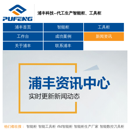
浦丰科技--代工生产智能柜、工具柜
浦丰首页
智能柜
工具柜
工作台
成功案例
新闻资讯
关于浦丰
联系浦丰
他们都在搜：
智能柜
智能工具柜
rfid智能柜
智能柜生产厂家
智能数控刀具柜