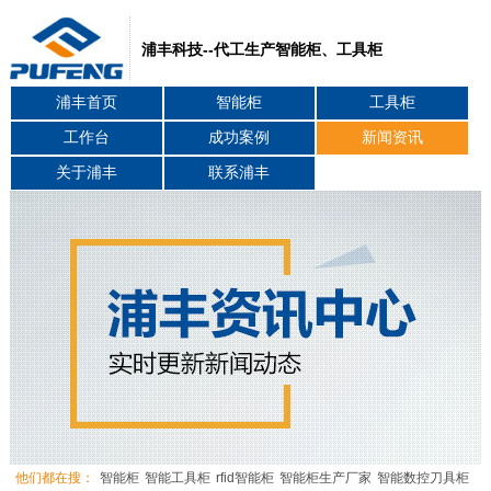
浦丰科技--代工生产智能柜、工具柜
浦丰首页
智能柜
工具柜
工作台
成功案例
新闻资讯
关于浦丰
联系浦丰
他们都在搜：
智能柜
智能工具柜
rfid智能柜
智能柜生产厂家
智能数控刀具柜