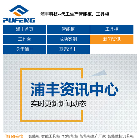
浦丰科技--代工生产智能柜、工具柜
浦丰首页
智能柜
工具柜
工作台
成功案例
新闻资讯
关于浦丰
联系浦丰
他们都在搜：
智能柜
智能工具柜
rfid智能柜
智能柜生产厂家
智能数控刀具柜