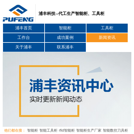
浦丰科技--代工生产智能柜、工具柜
浦丰首页
智能柜
工具柜
工作台
成功案例
新闻资讯
关于浦丰
联系浦丰
他们都在搜：
智能柜
智能工具柜
rfid智能柜
智能柜生产厂家
智能数控刀具柜