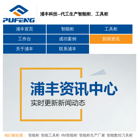
浦丰科技--代工生产智能柜、工具柜
浦丰首页
智能柜
工具柜
工作台
成功案例
新闻资讯
关于浦丰
联系浦丰
他们都在搜：
智能柜
智能工具柜
rfid智能柜
智能柜生产厂家
智能数控刀具柜