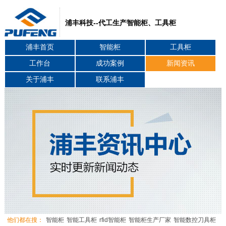
浦丰科技--代工生产智能柜、工具柜
浦丰首页
智能柜
工具柜
工作台
成功案例
新闻资讯
关于浦丰
联系浦丰
他们都在搜：
智能柜
智能工具柜
rfid智能柜
智能柜生产厂家
智能数控刀具柜