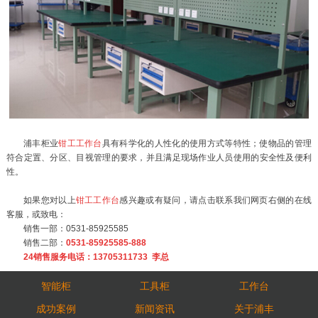
浦丰柜业
钳工工作台
具有科学化的人性化的使用方式等特性；使物品的管理
符合定置、分区、目视管理的要求，并且满足现场作业人员使用的安全性及便利
性。
如果您对以上
钳工工作台
感兴趣或有疑问，请点击联系我们网页右侧的在线
客服，或致电：
销售一部：0531-85925585
销售二部：
0531-85925585-888
24销售服务电话：13705311733 李总
智能柜
工具柜
工作台
成功案例
新闻资讯
关于浦丰