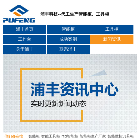
浦丰科技--代工生产智能柜、工具柜
浦丰首页
智能柜
工具柜
工作台
成功案例
新闻资讯
关于浦丰
联系浦丰
他们都在搜：
智能柜
智能工具柜
rfid智能柜
智能柜生产厂家
智能数控刀具柜