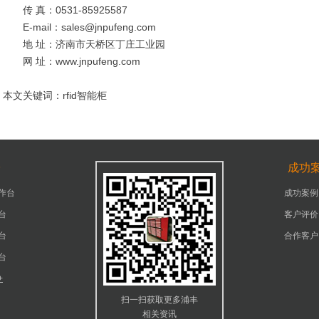
传 真：0531-85925587
E-mail：sales@jnpufeng.com
地 址：济南市天桥区丁庄工业园
网 址：www.jnpufeng.com
本文关键词：rfid智能柜
台
成功
作台
成功案例
台
客户评价
台
合作客户
台
+
扫一扫获取更多浦丰
相关资讯