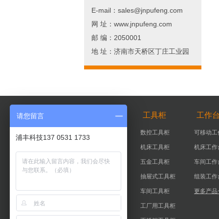
E-mail：sales@jnpufeng.com
网 址：www.jnpufeng.com
邮 编：2050001
地 址：济南市天桥区丁庄工业园
智能柜
工具柜
工作
请您留言
智能器具柜
数控工具柜
可移动工
浦丰科技137 0531 1733
智能工具柜
机床工具柜
机床工作
实验室智能柜
五金工具柜
车间工作
智能钥匙柜
抽屉式工具柜
组装工作
更多产品+
车间工具柜
更多产品
工厂用工具柜