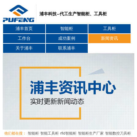
浦丰科技--代工生产智能柜、工具柜
浦丰首页
智能柜
工具柜
工作台
成功案例
新闻资讯
关于浦丰
联系浦丰
他们都在搜：
智能柜
智能工具柜
rfid智能柜
智能柜生产厂家
智能数控刀具柜