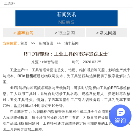
工具柜
新闻资讯
> 浦丰新闻
> 行业新闻
> 常见问题
当前位置：
首页
>>
新闻资讯
>>
浦丰新闻
RFID智能柜：工业工具的“数字追踪卫士”
来源：rfid智能柜 时间：2026.03.25
工业生产中，工具管理常面临丢失、错用、维护滞后等问题，影响生产效率
与成本。
RFid智能柜
通过物联网技术，为工具追踪与追溯提供了数字化解决方
案。
rfid智能柜内置高频读写器与天线阵列，可实时识别柜内工具的RFID标签信
息。工人取用工具时，系统自动记录工具名称、规格及使用人，归还时再次核
对，避免工具遗失。例如，某汽车零部件工厂引入该设备后，工具丢失率下降
70%，盘点时间从2小时缩短至10分钟。
在追溯环节，rfid智能柜的数据管理系统可生成工具全生命周期档案。从采购
入库到维修报废，每个环节的操作记录均可查询，为质量管控提供依据。当某批
次产品出现质量问题时，工程师可通过系统快速定位同期使用的工具，排查是否
因工具磨损导致加工偏差。