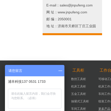
E-mail：sales@jnpufeng.com
网 址：www.jnpufeng.com
邮 编：2050001
地 址：济南市天桥区丁庄工业园
智能柜
工具柜
工作
请您留言
智能器具柜
数控工具柜
可移动工
浦丰科技137 0531 1733
智能工具柜
机床工具柜
机床工作
实验室智能柜
五金工具柜
车间工作
智能钥匙柜
抽屉式工具柜
组装工作
更多产品+
车间工具柜
更多产品