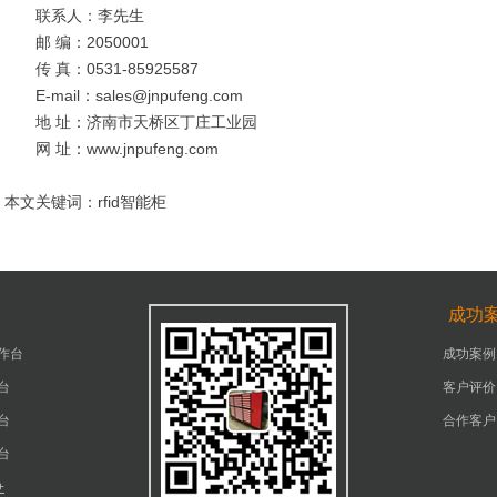
联系人：李先生
邮 编：2050001
传 真：0531-85925587
E-mail：sales@jnpufeng.com
地 址：济南市天桥区丁庄工业园
网 址：www.jnpufeng.com
本文关键词：rfid智能柜
台
成功
作台
成功案例
台
客户评价
台
合作客户
台
+