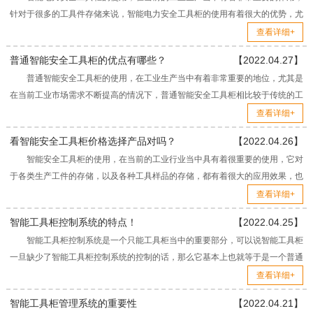
针对于很多的工具件存储来说，智能电力安全工具柜的使用有着很大的优势，尤
其是对于一些存储工件的环境温湿度来说，使用智能电力安全工具柜...
查看详细+
普通智能安全工具柜的优点有哪些？
【2022.04.27】
普通智能安全工具柜的使用，在工业生产当中有着非常重要的地位，尤其是
在当前工业市场需求不断提高的情况下，普通智能安全工具柜相比较于传统的工
具柜来说，更加符合当前的工业需要。 对于普通智能安...
查看详细+
看智能安全工具柜价格选择产品对吗？
【2022.04.26】
智能安全工具柜的使用，在当前的工业行业当中具有着很重要的使用，它对
于各类生产工件的存储，以及各种工具样品的存储，都有着很大的应用效果，也
正是在这样的情况之下，市场当中对于智能安全工具柜的关注度越来...
查看详细+
智能工具柜控制系统的特点！
【2022.04.25】
智能工具柜控制系统是一个只能工具柜当中的重要部分，可以说智能工具柜
一旦缺少了智能工具柜控制系统的控制的话，那么它基本上也就等于是一个普通
的工具柜产品，所以智能工具柜控制系统所承担的作用是格外重要的...
查看详细+
智能工具柜管理系统的重要性
【2022.04.21】