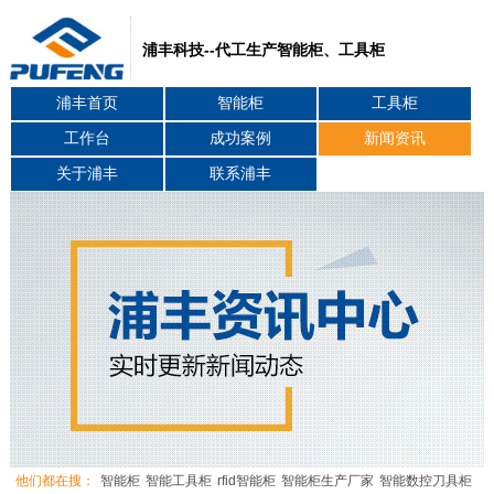
浦丰科技--代工生产智能柜、工具柜
浦丰首页
智能柜
工具柜
工作台
成功案例
新闻资讯
关于浦丰
联系浦丰
他们都在搜：
智能柜
智能工具柜
rfid智能柜
智能柜生产厂家
智能数控刀具柜