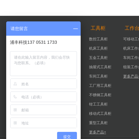
智能柜
工具柜
工作
请您留言
智能器具柜
数控工具柜
可移动工
浦丰科技137 0531 1733
智能工具柜
机床工具柜
机床工作
实验室智能柜
五金工具柜
车间工作
智能钥匙柜
抽屉式工具柜
组装工作
更多产品+
车间工具柜
更多产品
工厂用工具柜
不锈钢工具柜
钳工工具柜
移动式工具柜
重型工具柜
更多产品+
提交