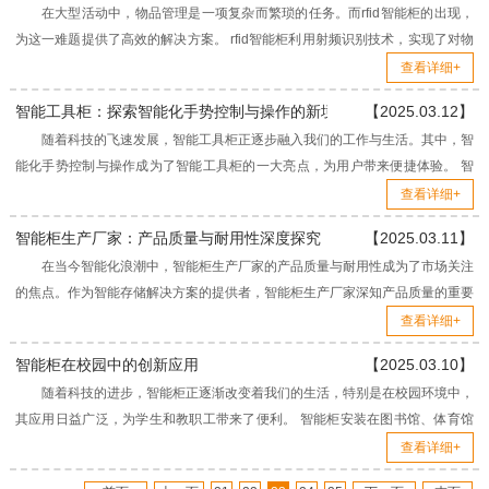
在大型活动中，物品管理是一项复杂而繁琐的任务。而rfid智能柜的出现，
为这一难题提供了高效的解决方案。 rfid智能柜利用射频识别技术，实现了对物
品的快速识别与追踪。在大型活动中，主...
查看详细+
智能工具柜：探索智能化手势控制与操作的新境界
【2025.03.12】
随着科技的飞速发展，智能工具柜正逐步融入我们的工作与生活。其中，智
能化手势控制与操作成为了智能工具柜的一大亮点，为用户带来便捷体验。 智
能工具柜通过集成先进的传感器和识别技术，实现了...
查看详细+
智能柜生产厂家：产品质量与耐用性深度探究
【2025.03.11】
在当今智能化浪潮中，智能柜生产厂家的产品质量与耐用性成为了市场关注
的焦点。作为智能存储解决方案的提供者，智能柜生产厂家深知产品质量的重要
性，不断投入研发，提升产品性能。 智能柜生产厂...
查看详细+
智能柜在校园中的创新应用
【2025.03.10】
随着科技的进步，智能柜正逐渐改变着我们的生活，特别是在校园环境中，
其应用日益广泛，为学生和教职工带来了便利。 智能柜安装在图书馆、体育馆
及宿舍楼等人流密集区域，用户只需通过手机扫码或...
查看详细+