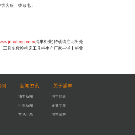
在线客服，或致电：
/www.jnpufeng.com/
浦丰柜业)转载请注明出处
、工具车数控机床工具柜生产厂家—浦丰柜业
案例
新闻资讯
关于浦丰
浦丰新闻
浦丰简介
行业新闻
企业文化
常见问题
浦丰荣誉