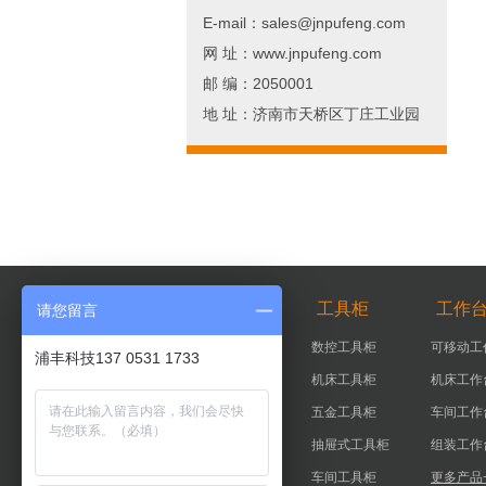
E-mail：sales@jnpufeng.com
网 址：www.jnpufeng.com
邮 编：2050001
地 址：济南市天桥区丁庄工业园
智能柜
工具柜
工作
请您留言
智能器具柜
数控工具柜
可移动工
浦丰科技137 0531 1733
智能工具柜
机床工具柜
机床工作
实验室智能柜
五金工具柜
车间工作
智能钥匙柜
抽屉式工具柜
组装工作
更多产品+
车间工具柜
更多产品