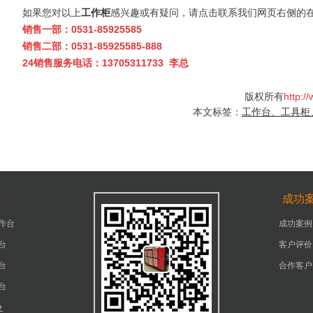
如果您对以上
工作柜
感兴趣或有疑问，请点击联系我们网页右侧的
销售一部：0531-85925585
销售二部：0531-85925585-888
24销售服务电话：13705311733 李总
版权所有
http:/
本文标签：
工作台、工具柜
台
成功
作台
成功案例
台
客户评价
台
合作客户
台
+