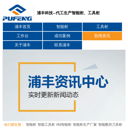
浦丰科技--代工生产智能柜、工具柜
浦丰首页
智能柜
工具柜
工作台
成功案例
新闻资讯
关于浦丰
联系浦丰
他们都在搜：
智能柜
智能工具柜
rfid智能柜
智能柜生产厂家
智能数控刀具柜