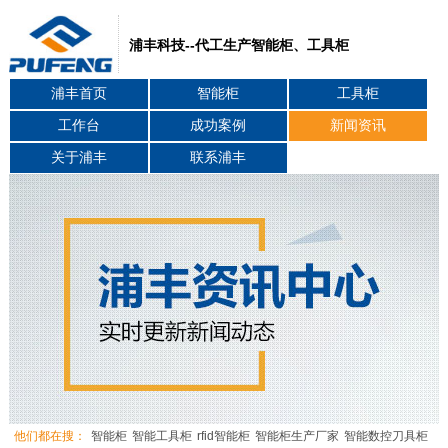
浦丰科技--代工生产智能柜、工具柜
浦丰首页
智能柜
工具柜
工作台
成功案例
新闻资讯
关于浦丰
联系浦丰
他们都在搜：
智能柜
智能工具柜
rfid智能柜
智能柜生产厂家
智能数控刀具柜