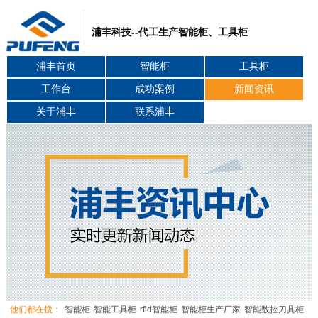
浦丰科技--代工生产智能柜、工具柜
浦丰首页
智能柜
工具柜
工作台
成功案例
新闻资讯
关于浦丰
联系浦丰
他们都在搜：
智能柜
智能工具柜
rfid智能柜
智能柜生产厂家
智能数控刀具柜