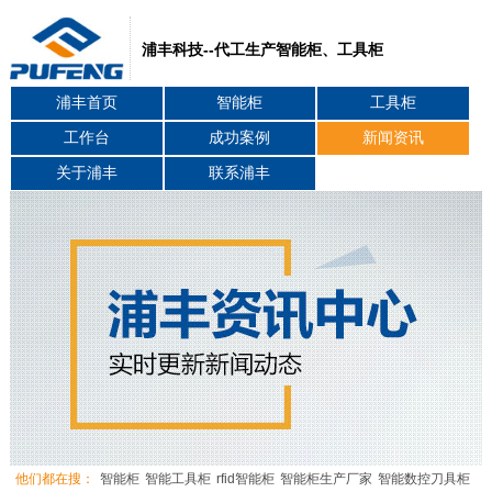
浦丰科技--代工生产智能柜、工具柜
浦丰首页
智能柜
工具柜
工作台
成功案例
新闻资讯
关于浦丰
联系浦丰
他们都在搜：
智能柜
智能工具柜
rfid智能柜
智能柜生产厂家
智能数控刀具柜